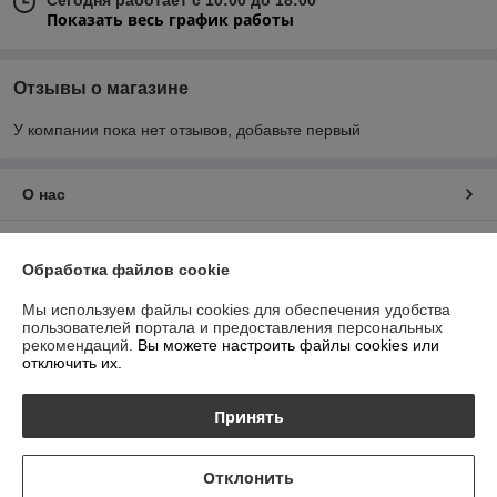
Сегодня работает с 10:00 до 18:00
Показать весь график работы
Отзывы о магазине
У компании пока нет отзывов, добавьте первый
О нас
Контакты
Обработка файлов cookie
Доставка и оплата
Мы используем файлы cookies для обеспечения удобства
пользователей портала и предоставления персональных
рекомендаций.
Вы можете настроить файлы cookies или
График работы
отключить их.
Полная версия сайта
Принять
Политика обработки cookies
Отклонить