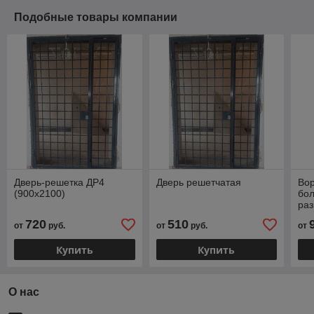
Подобные товары компании
Дверь-решетка ДР4
Дверь решетчатая
Во
(900х2100)
бо
раз
без
720
510
от
руб.
от
руб.
от
Купить
Купить
О нас