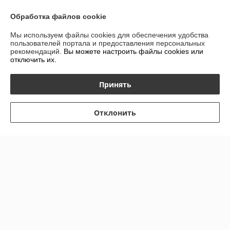
Контакты
Обработка файлов cookie
Доставка и оплата
Мы используем файлы cookies для обеспечения удобства
пользователей портала и предоставления персональных
рекомендаций.
Вы можете настроить файлы cookies или
График работы
отключить их.
Полная версия сайта
Принять
Политика обработки cookies
Отклонить
Сайт создан на платформе Deal.by
Информация для покупателя
Юридическое лицо:
Частное торговое унитарное предприятие
"Агростройинструмент"
Республика Беларусь, 220030, г. Минск, ул.Володарского,18, корп.1,