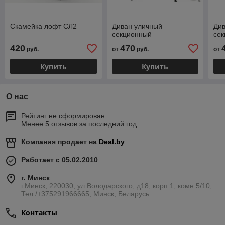
Скамейка лофт СЛ2
Диван уличный
Див
секционный
се
420
470
руб.
от
руб.
от
Купить
Купить
О нас
Рейтинг не сформирован
Менее 5 отзывов за последний год
Компания продает на
Deal.by
Работает с 05.02.2010
г. Минск
г.Минск, 220030, ул.Володарского, д18, корп.1, комн.5/10,
Тел./+375291966665, Минск, Беларусь
Контакты