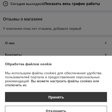
Показать весь график работы
Сегодня выходной
Отзывы о магазине
У компании пока нет отзывов, добавьте первый
О нас
Контакты
Обработка файлов cookie
Доставка и оплата
Мы используем файлы cookies для обеспечения удобства
пользователей портала и предоставления персональных
График работы
рекомендаций.
Вы можете настроить файлы cookies или
отключить их.
Полная версия сайта
Принять
Политика обработки cookies
Отклонить