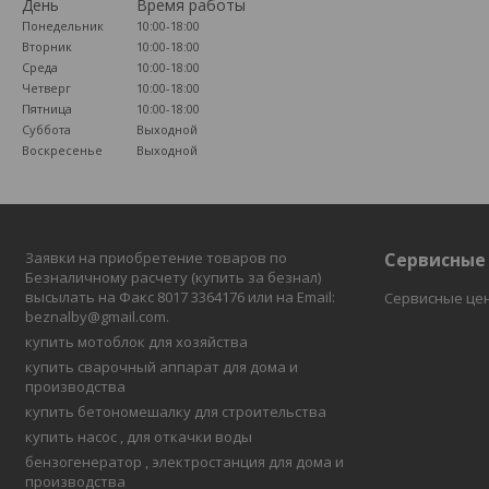
День
Время работы
Понедельник
10:00-18:00
Вторник
10:00-18:00
Среда
10:00-18:00
Четверг
10:00-18:00
Пятница
10:00-18:00
Суббота
Выходной
Воскресенье
Выходной
Заявки на приобретение товаров по
Сервисные
Безналичному расчету (купить за безнал)
высылать на Факс 8017 3364176 или на Email:
Сервисные це
beznalby@gmail.com.
купить мотоблок для хозяйства
купить сварочный аппарат для дома и
производства
купить бетономешалку для строительства
купить насос , для откачки воды
бензогенератор , электростанция для дома и
производства