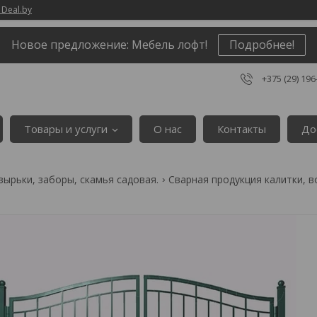
 Deal.by
Новое предложение: Мебель лофт!
Подробнее!
+375 (29) 196
Товары и услуги
О нас
Контакты
До
зырьки, заборы, скамья садовая.
Сварная продукция калитки, в