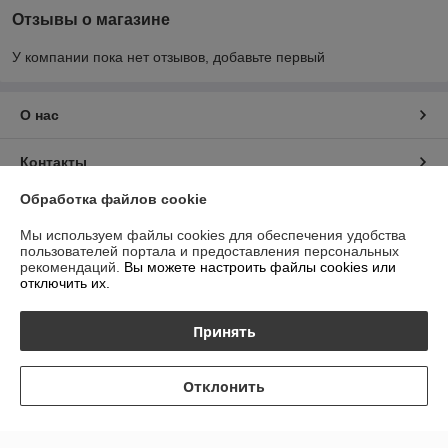
Отзывы о магазине
У компании пока нет отзывов, добавьте первый
О нас
Контакты
Обработка файлов cookie
Доставка и оплата
Мы используем файлы cookies для обеспечения удобства
пользователей портала и предоставления персональных
График работы
рекомендаций.
Вы можете настроить файлы cookies или
отключить их.
Полная версия сайта
Принять
Политика обработки cookies
Отклонить
Сайт создан на платформе Deal.by