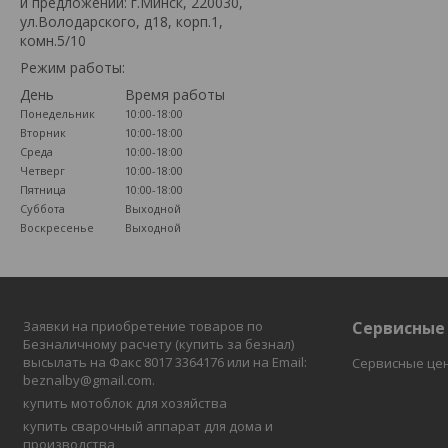
и предложений: г.Минск, 220030,
ул.Володарского, д18, корп.1,
комн.5/10
Режим работы:
День
Время работы
Понедельник
10:00-18:00
Вторник
10:00-18:00
Среда
10:00-18:00
Четверг
10:00-18:00
Пятница
10:00-18:00
Суббота
Выходной
Воскресенье
Выходной
Заявки на приобретение товаров по
Сервисные
Безналичному расчету (купить за безнал)
высылать на Факс 8017 3364176 или на Email:
Сервисные це
beznalby@gmail.com.
купить мотоблок для хозяйства
купить сварочный аппарат для дома и
производства