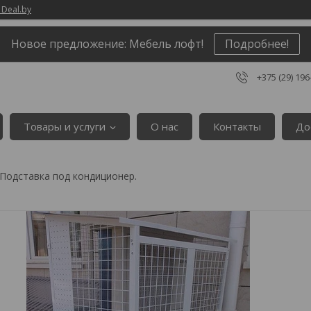
 Deal.by
Новое предложение: Мебель лофт!
Подробнее!
+375 (29) 196
Товары и услуги
О нас
Контакты
До
Подставка под кондиционер.