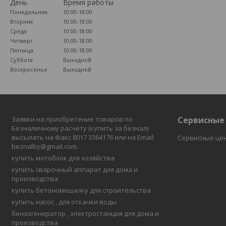
День
Время работы
Понедельник
10:00-18:00
Вторник
10:00-18:00
Среда
10:00-18:00
Четверг
10:00-18:00
Пятница
10:00-18:00
Суббота
Выходной
Воскресенье
Выходной
Заявки на приобретение товаров по
Сервисные
Безналичному расчету (купить за безнал)
высылать на Факс 8017 3364176 или на Email:
Сервисные це
beznalby@gmail.com.
купить мотоблок для хозяйства
купить сварочный аппарат для дома и
производства
купить бетономешалку для строительства
купить насос , для откачки воды
бензогенератор , электростанция для дома и
производства