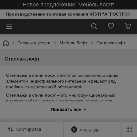
Новое предложение: Мебель лофт!
Производственно торговая компания ЧТУП "АГРОСТРОЙИ
Товары и услуги
Мебель Лофт
Стеллаж лофт
Стеллаж лофт
Стеллажи
в стиле
лофт
являются основополагающим
элементом индустриального интерьера и решают ряд
проблем с недостающей обстановкой.
Стеллажи
в стиле
лофт
– это многофункциональный
предмет мебели, который используют не только для
хранения вещей. С его помощью зонируют и декорируют
Показать всё
помещение. В квартире-студии
стеллаж
послужит
перегородкой между разными по функциями частями
комнаты. ...
Стеллаж
– прежде всего система для хранения
Сортировка
0
Фильтры
вещей, поэтому он должен быть вместительным и
надежным.